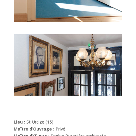
Lieu :
St Urcize (15)
Maître d’Ouvrage :
Privé
Maître d’Œuvre :
Sophie Burguière architecte